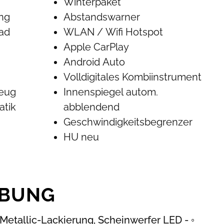
Winterpaket
ung
Abstandswarner
rad
WLAN / Wifi Hotspot
Apple CarPlay
Android Auto
Volldigitales Kombiinstrument
zeug
Innenspiegel autom.
atik
abblendend
Geschwindigkeitsbegrenzer
HU neu
IBUNG
Metallic-Lackierung, Scheinwerfer LED - ◦