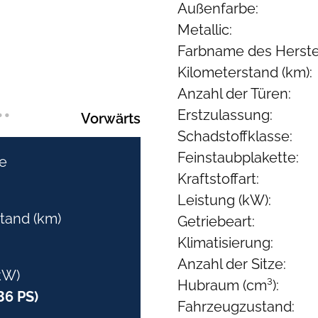
Außenfarbe:
Metallic:
Farbname des Herstel
Kilometerstand (km):
Anzahl der Türen:
•
•
Erstzulassung:
Vorwärts
Schadstoffklasse:
Feinstaubplakette:
e
Kraftstoffart:
Leistung (kW):
tand (km)
Getriebeart:
Klimatisierung:
Anzahl der Sitze:
kW)
Hubraum (cm³):
36 PS)
Fahrzeugzustand: