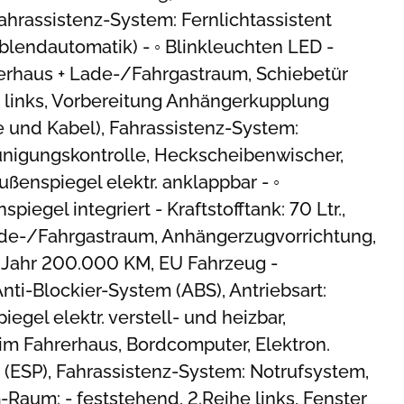
Fahrassistenz-System: Fernlichtassistent
blendautomatik) - ◦ Blinkleuchten LED -
erhaus + Lade-/Fahrgastraum, Schiebetür
links, Vorbereitung Anhängerkupplung
e und Kabel), Fahrassistenz-System:
unigungskontrolle, Heckscheibenwischer,
ßenspiegel elektr. anklappbar - ◦
piegel integriert - Kraftstofftank: 70 Ltr.,
de-/Fahrgastraum, Anhängerzugvorrichtung,
-5 Jahr 200.000 KM, EU Fahrzeug -
nti-Blockier-System (ABS), Antriebsart:
iegel elektr. verstell- und heizbar,
m Fahrerhaus, Bordcomputer, Elektron.
 (ESP), Fahrassistenz-System: Notrufsystem,
Raum: - feststehend, 2.Reihe links, Fenster