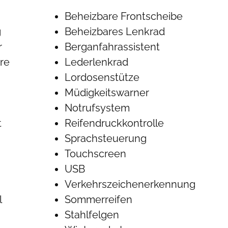
Beheizbare Frontscheibe
g
Beheizbares Lenkrad
r
Berganfahrassistent
re
Lederlenkrad
Lordosenstütze
Müdigkeitswarner
Notrufsystem
t
Reifendruckkontrolle
Sprachsteuerung
Touchscreen
USB
Verkehrszeichenerkennung
l
Sommerreifen
Stahlfelgen