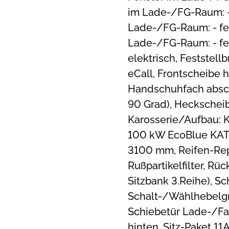
im Lade-/FG-Raum: - 
Lade-/FG-Raum: - fes
Lade-/FG-Raum: - fes
elektrisch, Feststell
eCall, Frontscheibe h
Handschuhfach absch
90 Grad), Heckscheib
Karosserie/Aufbau: K
100 kW EcoBlue KAT,
3100 mm, Reifen-Repa
Rußpartikelfilter, Rüc
Sitzbank 3.Reihe), S
Schalt-/Wählhebelgri
Schiebetür Lade-/Fa
hinten, Sitz-Paket 11A