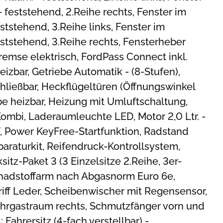
feststehend, 2.Reihe rechts, Fenster im
tstehend, 3.Reihe links, Fenster im
tstehend, 3.Reihe rechts, Fensterheber
bremse elektrisch, FordPass Connect inkl.
eizbar, Getriebe Automatik - (8-Stufen),
ließbar, Heckflügeltüren (Öffnungswinkel
e heizbar, Heizung mit Umluftschaltung,
ombi, Laderaumleuchte LED, Motor 2,0 Ltr. -
 Power KeyFree-Startfunktion, Radstand
raturkit, Reifendruck-Kontrollsystem,
ksitz-Paket 3 (3 Einzelsitze 2.Reihe, 3er-
chadstoffarm nach Abgasnorm Euro 6e,
ff Leder, Scheibenwischer mit Regensensor,
hrgastraum rechts, Schmutzfänger vorn und
: Fahrersitz (4-fach verstellbar) -