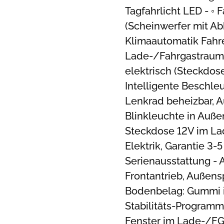
Tagfahrlicht LED - ◦ 
(Scheinwerfer mit Ab
Klimaautomatik Fahr
Lade-/Fahrgastraum 
elektrisch (Steckdos
Intelligente Beschle
Lenkrad beheizbar, Au
Blinkleuchte in Außens
Steckdose 12V im La
Elektrik, Garantie 3
Serienausstattung - A
Frontantrieb, Außensp
Bodenbelag: Gummi i
Stabilitäts-Programm
Fenster im Lade-/FG-