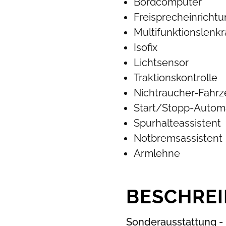
Bordcomputer
Freisprecheinricht
Multifunktionslenk
Isofix
Lichtsensor
Traktionskontrolle
Nichtraucher-Fahr
Start/Stopp-Autom
Spurhalteassistent
Notbremsassistent
Armlehne
BESCHRE
Sonderausstattung - 