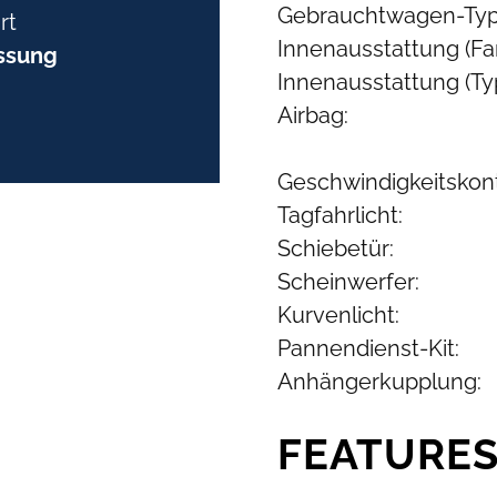
Gebrauchtwagen-Typ
rt
Innenausstattung (Far
ssung
Innenausstattung (Typ
Airbag:
Geschwindigkeitskont
Tagfahrlicht:
Schiebetür:
Scheinwerfer:
Kurvenlicht:
Pannendienst-Kit:
Anhängerkupplung:
FEATURE