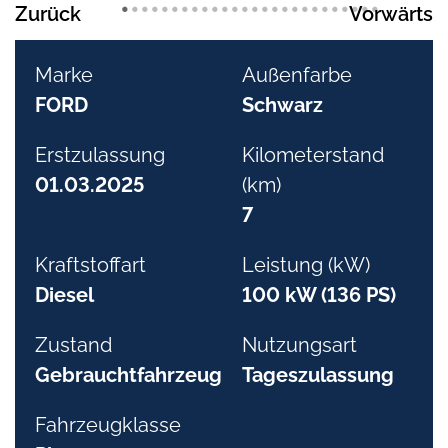
•
•
•
•
•
•
•
•
•
•
•
•
•
•
•
•
•
•
•
•
•
•
•
•
•
•
Zurück
Vorwärts
Marke
Außenfarbe
FORD
Schwarz
Erstzulassung
Kilometerstand
01.03.2025
(km)
7
Kraftstoffart
Leistung (kW)
Diesel
100 kW (136 PS)
Zustand
Nutzungsart
Gebrauchtfahrzeug
Tageszulassung
Fahrzeugklasse