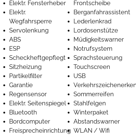
Elektr. Fensterheber
Frontscheibe
Elektr.
Berganfahrassistent
Wegfahrsperre
Lederlenkrad
Servolenkung
Lordosenstütze
ABS
Müdigkeitswarner
ESP
Notrufsystem
Scheckheftgepflegt
Sprachsteuerung
Sitzheizung
Touchscreen
Partikelfilter
USB
Garantie
Verkehrszeichenerke
Regensensor
Sommerreifen
Elektr. Seitenspiegel
Stahlfelgen
Bluetooth
Winterpaket
Bordcomputer
Abstandswarner
Freisprecheinrichtung
WLAN / Wifi