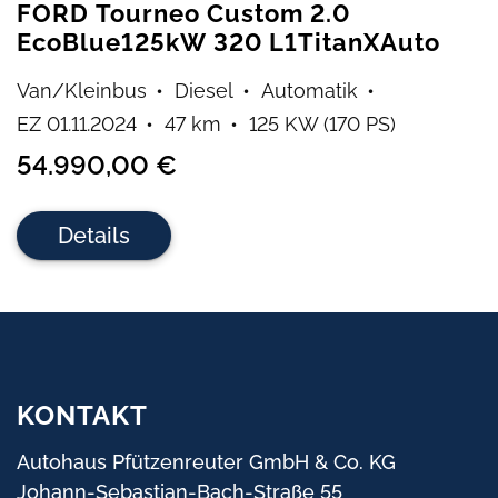
FORD Tourneo Custom 2.0
EcoBlue125kW 320 L1TitanXAuto
Van/Kleinbus
Diesel
Automatik
EZ 01.11.2024
47 km
125 KW (170 PS)
54.990,00 €
Details
KONTAKT
Autohaus Pfützenreuter GmbH & Co. KG
Johann-Sebastian-Bach-Straße 55